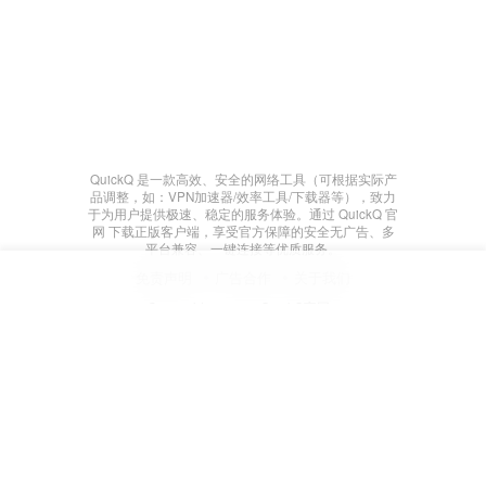
QuickQ 是一款高效、安全的网络工具（可根据实际产
品调整，如：VPN加速器/效率工具/下载器等），致力
于为用户提供极速、稳定的服务体验。通过 QuickQ 官
网 下载正版客户端，享受官方保障的安全无广告、多
平台兼容、一键连接等优质服务。
免责声明
广告合作
关于我们
Copyright © 2025 ·
QuickQ官网
·
友情链接
快连加速器
快连电脑版
Quickq
易翻译
TG中文版
Skype
Line下载
有道翻译
Line官网
wps电脑版
Whatsapp
Telegram下载
Whastapp电脑版
易翻译官网
Whatsapp官网
Signal下载
丝瓜聊天
SafeW官网