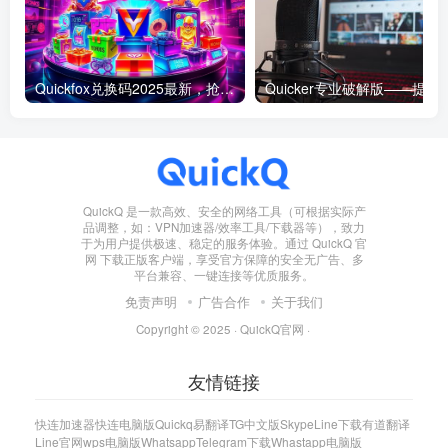
Quickfox兑换码2025最新，抢先获取专属福利！
Quicker专业破解版——提升工
QuickQ 是一款高效、安全的网络工具（可根据实际产
品调整，如：VPN加速器/效率工具/下载器等），致力
于为用户提供极速、稳定的服务体验。通过 QuickQ 官
网 下载正版客户端，享受官方保障的安全无广告、多
平台兼容、一键连接等优质服务。
免责声明
广告合作
关于我们
Copyright © 2025 ·
QuickQ官网
·
友情链接
快连加速器
快连电脑版
Quickq
易翻译
TG中文版
Skype
Line下载
有道翻译
Line官网
wps电脑版
Whatsapp
Telegram下载
Whastapp电脑版