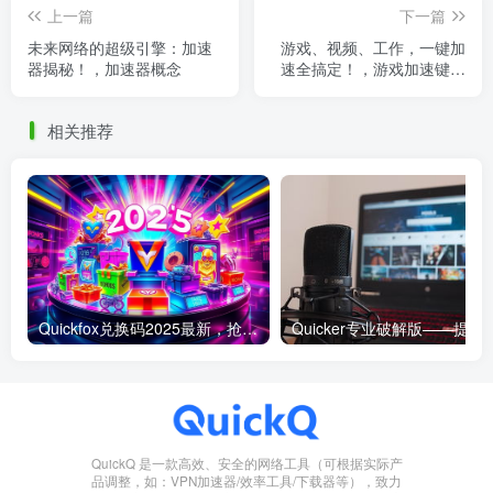
上一篇
下一篇
未来网络的超级引擎：加速
游戏、视频、工作，一键加
器揭秘！，加速器概念
速全搞定！，游戏加速键是
哪个
相关推荐
Quickfox兑换码2025最新，抢先获取专属福利！
Quicker专业破解版——提升工
QuickQ 是一款高效、安全的网络工具（可根据实际产
品调整，如：VPN加速器/效率工具/下载器等），致力