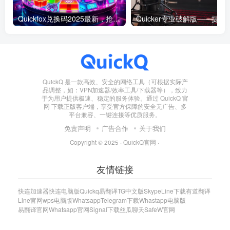
Quickfox兑换码2025最新，抢先获取专属福利！
Quicker专业破解版——提升工
QuickQ 是一款高效、安全的网络工具（可根据实际产
品调整，如：VPN加速器/效率工具/下载器等），致力
于为用户提供极速、稳定的服务体验。通过 QuickQ 官
网 下载正版客户端，享受官方保障的安全无广告、多
平台兼容、一键连接等优质服务。
免责声明
广告合作
关于我们
Copyright © 2025 ·
QuickQ官网
·
友情链接
快连加速器
快连电脑版
Quickq
易翻译
TG中文版
Skype
Line下载
有道翻译
Line官网
wps电脑版
Whatsapp
Telegram下载
Whastapp电脑版
易翻译官网
Whatsapp官网
Signal下载
丝瓜聊天
SafeW官网