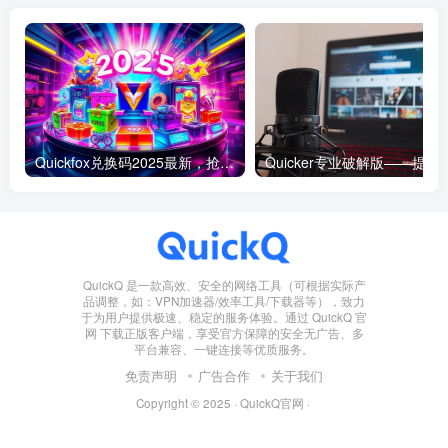
Quickfox兑换码2025最新，抢先获取专属福利！
Quicker专业破解版——提升工
QuickQ 是一款高效、安全的网络工具（可根据实际产
品调整，如：VPN加速器/效率工具/下载器等），致力
于为用户提供极速、稳定的服务体验。通过 QuickQ 官
网 下载正版客户端，享受官方保障的安全无广告、多
平台兼容、一键连接等优质服务。
免责声明
广告合作
关于我们
Copyright © 2025 ·
QuickQ官网
·