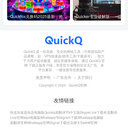
Quickfox兑换码2025最新，抢先获取专属福利！
Quicker专业破解版——提升工
QuickQ 是一款高效、安全的网络工具（可根据实际产
品调整，如：VPN加速器/效率工具/下载器等），致力
于为用户提供极速、稳定的服务体验。通过 QuickQ 官
网 下载正版客户端，享受官方保障的安全无广告、多
平台兼容、一键连接等优质服务。
免责声明
广告合作
关于我们
Copyright © 2025 ·
QuickQ官网
·
友情链接
快连加速器
快连电脑版
Quickq
易翻译
TG中文版
Skype
Line下载
有道翻译
Line官网
wps电脑版
Whatsapp
Telegram下载
Whastapp电脑版
易翻译官网
Whatsapp官网
Signal下载
丝瓜聊天
SafeW官网