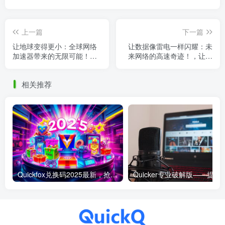
上一篇
下一篇
让地球变得更小：全球网络
让数据像雷电一样闪耀：未
加速器带来的无限可能！，
来网络的高速奇迹！，让数
2021地球加速
据畅想未来
相关推荐
Quickfox兑换码2025最新，抢先获取专属福利！
Quicker专业破解版——提升工