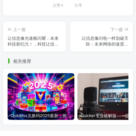
点赞
5
分享
上一篇
下一篇
让信息像光速般闪耀：未来
让信息像闪电一样划破天
科技新纪元！，科技让信息
际：未来网络的速度狂
传递
欢！，让信息跑赢病毒
相关推荐
Quickfox兑换码2025最新，抢先获取专属福利！
Quicker专业破解版——提升工