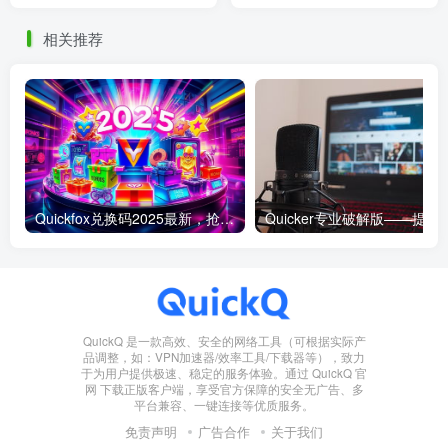
相关推荐
Quickfox兑换码2025最新，抢先获取专属福利！
Quicker专业破解版——提升工
QuickQ 是一款高效、安全的网络工具（可根据实际产
品调整，如：VPN加速器/效率工具/下载器等），致力
于为用户提供极速、稳定的服务体验。通过 QuickQ 官
网 下载正版客户端，享受官方保障的安全无广告、多
平台兼容、一键连接等优质服务。
免责声明
广告合作
关于我们